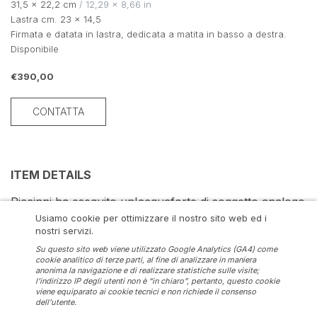
31,5 × 22,2 cm
 / 12,29 × 8,66 in
Lastra cm. 23 x 14,5
Firmata e datata in lastra, dedicata a matita in basso a destra.
Disponibile
€390,00
CONTATTA
ITEM DETAILS
Piccinni ha eseguito un'acquaforte di soggetto analogo 
che rappresenta lo stesso marinaio ma ritratto in 
Usiamo cookie per ottimizzare il nostro sito web ed i
controparte ora nella Raccolta Achille Bertarelli" 
nostri servizi.
Milano.
Su questo sito web viene utilizzato Google Analytics (GA4) come
Bibl.: Bassi G., Antonio Piccinni incisore, 1978, p. 174, 
cookie analitico di terze parti, al fine di analizzare in maniera
anonima la navigazione e di realizzare statistiche sulle visite;
n. 70
l’indirizzo IP degli utenti non è “in chiaro”, pertanto, questo cookie
Buone condizioni, leggero foxing.
viene equiparato ai cookie tecnici e non richiede il consenso
dell’utente.