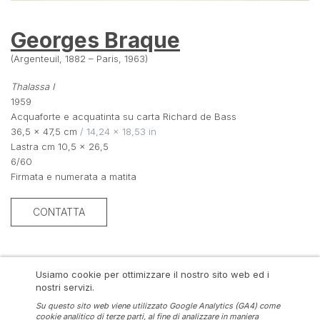
Georges Braque
(Argenteuil, 1882 – Paris, 1963)
Thalassa I
1959
Acquaforte e acquatinta su carta Richard de Bass
36,5 × 47,5 cm
 / 14,24 × 18,53 in
Lastra cm 10,5 x 26,5
6/60
Firmata e numerata a matita
CONTATTA
Usiamo cookie per ottimizzare il nostro sito web ed i
ITEM DETAILS
nostri servizi.
Stampatore Crommelynck et Dutrou, Paris.
Su questo sito web viene utilizzato Google Analytics (GA4) come
Editore Maeght, Paris.
cookie analitico di terze parti, al fine di analizzare in maniera