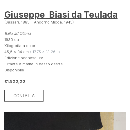
Giuseppe  Biasi da Teulada
(Sassari, 1885 – Andorno Micca, 1945)
Ballo ad Oliena
1930 ca
Xilografia a colori
45,5 × 34 cm
 / 17,75 × 13,26 in
Edizione sconosciuta
Firmata a matita in basso destra 
Disponibile
€1.500,00
CONTATTA